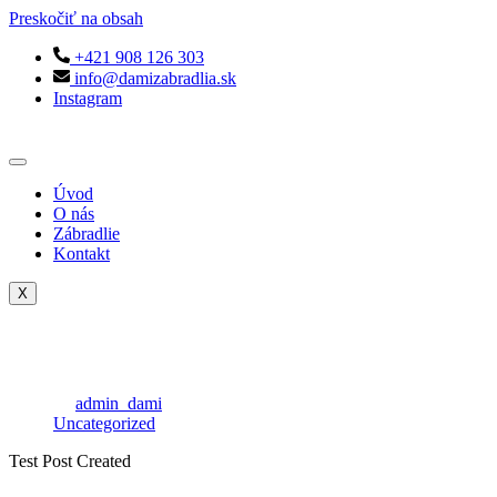
Preskočiť na obsah
+421 908 126 303
info@damizabradlia.sk
Instagram
Úvod
O nás
Zábradlie
Kontakt
X
Test Post Created
by
admin_dami
Uncategorized
Test Post Created