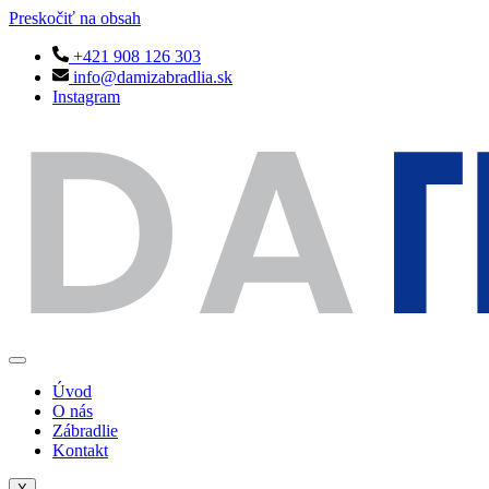
Preskočiť na obsah
+421 908 126 303
info@damizabradlia.sk
Instagram
Úvod
O nás
Zábradlie
Kontakt