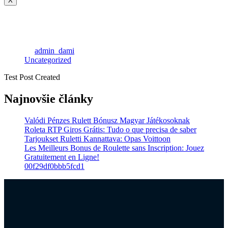
X
Test Post Created
by
admin_dami
Uncategorized
Test Post Created
Najnovšie články
Valódi Pénzes Rulett Bónusz Magyar Játékosoknak
Roleta RTP Giros Grátis: Tudo o que precisa de saber
Tarjoukset Ruletti Kannattava: Opas Voittoon
Les Meilleurs Bonus de Roulette sans Inscription: Jouez
Gratuitement en Ligne!
00f29df0bbb5fcd1