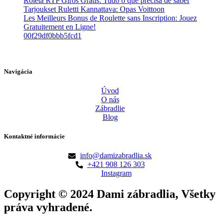
Roleta RTP Giros Grátis: Tudo o que precisa de saber
Tarjoukset Ruletti Kannattava: Opas Voittoon
Les Meilleurs Bonus de Roulette sans Inscription: Jouez
Gratuitement en Ligne!
00f29df0bbb5fcd1
Navigácia
Úvod
O nás
Zábradlie
Blog
Kontaktné informácie
info@damizabradlia.sk
+421 908 126 303
Instagram
Copyright © 2024 Dami zábradlia, Všetky
práva vyhradené.