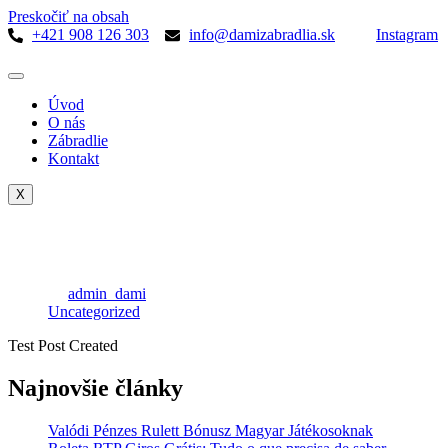
Preskočiť na obsah
+421 908 126 303
info@damizabradlia.sk
Instagram
Úvod
O nás
Zábradlie
Kontakt
X
Test Post Created
by
admin_dami
Uncategorized
Test Post Created
Najnovšie články
Valódi Pénzes Rulett Bónusz Magyar Játékosoknak