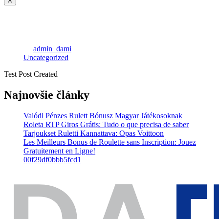
X
Test Post Created
by
admin_dami
Uncategorized
Test Post Created
Najnovšie články
Valódi Pénzes Rulett Bónusz Magyar Játékosoknak
Roleta RTP Giros Grátis: Tudo o que precisa de saber
Tarjoukset Ruletti Kannattava: Opas Voittoon
Les Meilleurs Bonus de Roulette sans Inscription: Jouez
Gratuitement en Ligne!
00f29df0bbb5fcd1