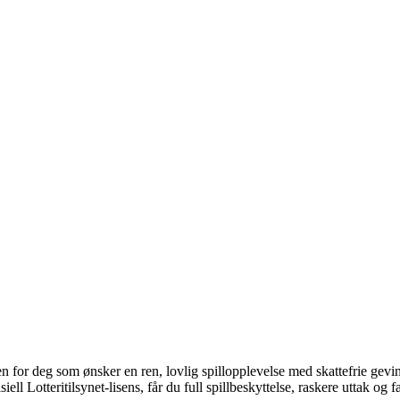
spillopplevelsen uten bonuser p
n for deg som ønsker en ren, lovlig spillopplevelse med skattefrie gevin
ell Lotteritilsynet‑lisens, får du full spillbeskyttelse, raskere uttak og f