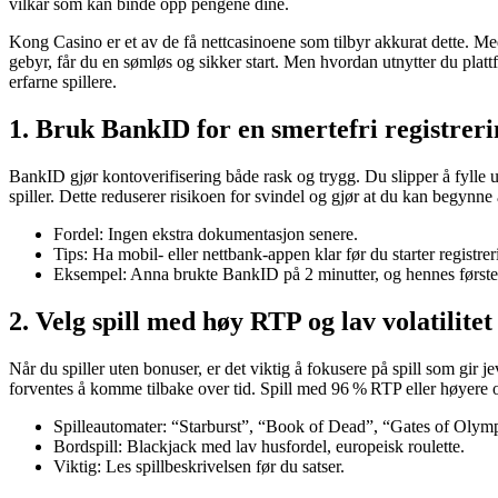
vilkår som kan binde opp pengene dine.
Kong Casino er et av de få nettcasinoene som tilbyr akkurat dette. M
gebyr, får du en sømløs og sikker start. Men hvordan utnytter du plat
erfarne spillere.
1. Bruk BankID for en smertefri registrer
BankID gjør kontoverifisering både rask og trygg. Du slipper å fylle u
spiller. Dette reduserer risikoen for svindel og gjør at du kan begynne
Fordel: Ingen ekstra dokumentasjon senere.
Tips: Ha mobil- eller nettbank-appen klar før du starter registre
Eksempel: Anna brukte BankID på 2 minutter, og hennes første
2. Velg spill med høy RTP og lav volatilitet
Når du spiller uten bonuser, er det viktig å fokusere på spill som gir
forventes å komme tilbake over tid. Spill med 96 % RTP eller høyere og 
Spilleautomater: “Starburst”, “Book of Dead”, “Gates of Olym
Bordspill: Blackjack med lav husfordel, europeisk roulette.
Viktig: Les spillbeskrivelsen før du satser.