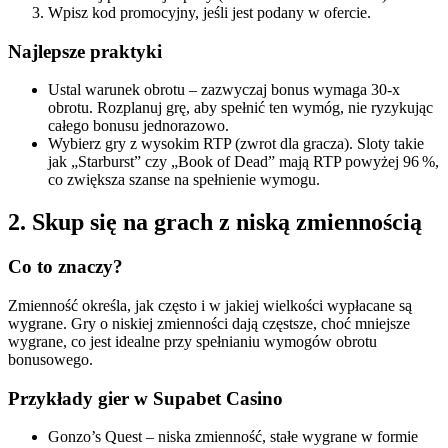
Wpisz kod promocyjny, jeśli jest podany w ofercie.
Najlepsze praktyki
Ustal warunek obrotu – zazwyczaj bonus wymaga 30‑x
obrotu. Rozplanuj grę, aby spełnić ten wymóg, nie ryzykując
całego bonusu jednorazowo.
Wybierz gry z wysokim RTP (zwrot dla gracza). Sloty takie
jak „Starburst” czy „Book of Dead” mają RTP powyżej 96 %,
co zwiększa szanse na spełnienie wymogu.
2. Skup się na grach z niską zmiennością
Co to znaczy?
Zmienność określa, jak często i w jakiej wielkości wypłacane są
wygrane. Gry o niskiej zmienności dają częstsze, choć mniejsze
wygrane, co jest idealne przy spełnianiu wymogów obrotu
bonusowego.
Przykłady gier w Supabet Casino
Gonzo’s Quest – niska zmienność, stałe wygrane w formie