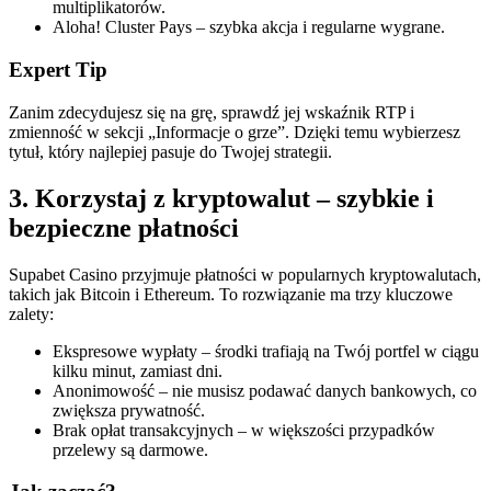
multiplikatorów.
Aloha! Cluster Pays – szybka akcja i regularne wygrane.
Expert Tip
Zanim zdecydujesz się na grę, sprawdź jej wskaźnik RTP i
zmienność w sekcji „Informacje o grze”. Dzięki temu wybierzesz
tytuł, który najlepiej pasuje do Twojej strategii.
3. Korzystaj z kryptowalut – szybkie i
bezpieczne płatności
Supabet Casino przyjmuje płatności w popularnych kryptowalutach,
takich jak Bitcoin i Ethereum. To rozwiązanie ma trzy kluczowe
zalety:
Ekspresowe wypłaty – środki trafiają na Twój portfel w ciągu
kilku minut, zamiast dni.
Anonimowość – nie musisz podawać danych bankowych, co
zwiększa prywatność.
Brak opłat transakcyjnych – w większości przypadków
przelewy są darmowe.