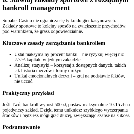
bankroll management
Supabet Casino nie ogranicza się tylko do gier kasynowych.
Zakłady sportowe to kolejny sposób na zwiększenie przychodów,
pod warunkiem, że grasz odpowiedzialnie.
Kluczowe zasady zarządzania bankrollem
Ustal maksymalny procent banku – nie ryzykuj więcej niż
2‑3 % kapitału w jednym zakładzie.
Analizuj statystyki – korzystaj z dostępnych danych, takich
jak historia meczów i formy drużyn.
Unikaj emocjonalnych decyzji – graj na podstawie faktów,
nie uczuć.
Praktyczny przykład
Jeśli Twój bankroll wynosi 500 zł, postaw maksymalnie 10‑15 zł na
pojedynczy zakład. Dzięki temu unikniesz szybkiego wyczerpania
środków i będziesz mógł grać dłużej, zwiększając szanse na sukces.
Podsumowanie