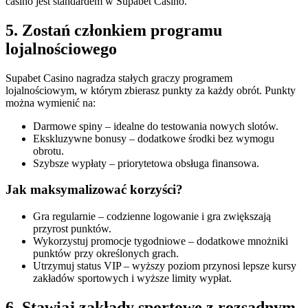
casino jest standardem w Supabet Casino.
5. Zostań członkiem programu
lojalnościowego
Supabet Casino nagradza stałych graczy programem
lojalnościowym, w którym zbierasz punkty za każdy obrót. Punkty
można wymienić na:
Darmowe spiny – idealne do testowania nowych slotów.
Ekskluzywne bonusy – dodatkowe środki bez wymogu
obrotu.
Szybsze wypłaty – priorytetowa obsługa finansowa.
Jak maksymalizować korzyści?
Gra regularnie – codzienne logowanie i gra zwiększają
przyrost punktów.
Wykorzystuj promocje tygodniowe – dodatkowe mnożniki
punktów przy określonych grach.
Utrzymuj status VIP – wyższy poziom przynosi lepsze kursy
zakładów sportowych i wyższe limity wypłat.
6. Stawiaj zakłady sportowe z rozsądnym