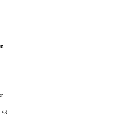
r Veien for VR‑Spill i 2024
en
or
, og