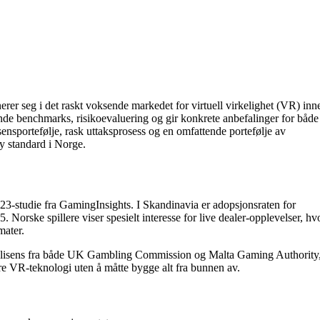
lse: Hvordan Unibet Casino Bane
rer seg i det raskt voksende markedet for virtuell virkelighet (VR) inn
nde benchmarks, risikoevaluering og gir konkrete anbefalinger for både
sensportefølje, rask uttaksprosess og en omfattende portefølje av
ny standard i Norge.
3‑studie fra GamingInsights. I Skandinavia er adopsjonsraten for
Norske spillere viser spesielt interesse for live dealer‑opplevelser, hv
mater.
ill, lisens fra både UK Gambling Commission og Malta Gaming Authority
ere VR‑teknologi uten å måtte bygge alt fra bunnen av.