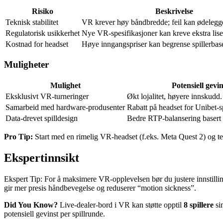
Risiko
Beskrivelse
Teknisk stabilitet
VR krever høy båndbredde; feil kan ødelegg
Regulatorisk usikkerhet
Nye VR‑spesifikasjoner kan kreve ekstra lise
Kostnad for headset
Høye inngangspriser kan begrense spillerbas
Muligheter
Mulighet
Potensiell gevin
Eksklusivt VR‑turneringer
Økt lojalitet, høyere innskudd.
Samarbeid med hardware‑produsenter
Rabatt på headset for Unibet‑sp
Data‑drevet spilldesign
Bedre RTP‑balansering basert p
Pro Tip:
Start med en rimelig VR‑headset (f.eks. Meta Quest 2) og test
Ekspertinnsikt
Ekspert Tip: For å maksimere VR‑opplevelsen bør du justere innstillin
gir mer presis håndbevegelse og reduserer “motion sickness”.
Did You Know?
Live‑dealer‑bord i VR kan støtte opptil
8 spillere
sim
potensiell gevinst per spillrunde.