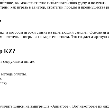
шествие, вы можете азартно испытывать свою удачу и получать
им, как играть в авиатор, стратегии победы и преимущества pi
?
кт, в котором игроки ставят на взлетающий самолет. Основная ц
я множитель выигрыша по мере его взлета. Это создает азартную 
up KZ?
ать следующим шагам:
 метода оплаты.
.
авку.
величить шансы на выигрыш в «Авиаторе». Вот некоторые из них