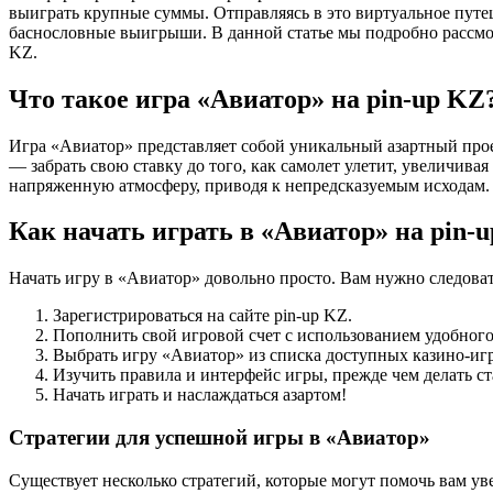
выиграть крупные суммы. Отправляясь в это виртуальное путе
баснословные выигрыши. В данной статье мы подробно рассмотр
KZ.
Что такое игра «Авиатор» на pin-up KZ
Игра «Авиатор» представляет собой уникальный азартный прое
— забрать свою ставку до того, как самолет улетит, увеличива
напряженную атмосферу, приводя к непредсказуемым исходам.
Как начать играть в «Авиатор» на pin-
Начать игру в «Авиатор» довольно просто. Вам нужно следов
Зарегистрироваться на сайте pin-up KZ.
Пополнить свой игровой счет с использованием удобного
Выбрать игру «Авиатор» из списка доступных казино-игр
Изучить правила и интерфейс игры, прежде чем делать ст
Начать играть и наслаждаться азартом!
Стратегии для успешной игры в «Авиатор»
Существует несколько стратегий, которые могут помочь вам у