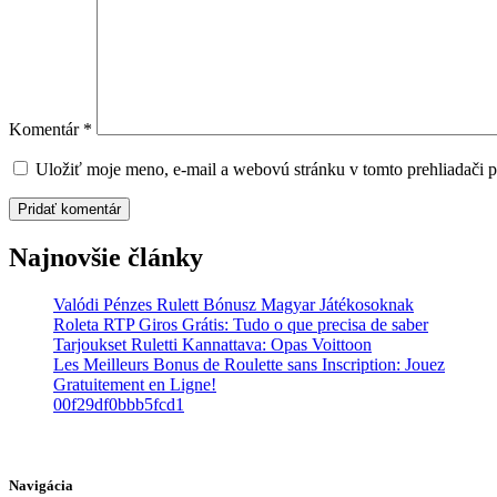
Komentár
*
Uložiť moje meno, e-mail a webovú stránku v tomto prehliadači 
Najnovšie články
Valódi Pénzes Rulett Bónusz Magyar Játékosoknak
Roleta RTP Giros Grátis: Tudo o que precisa de saber
Tarjoukset Ruletti Kannattava: Opas Voittoon
Les Meilleurs Bonus de Roulette sans Inscription: Jouez
Gratuitement en Ligne!
00f29df0bbb5fcd1
Navigácia