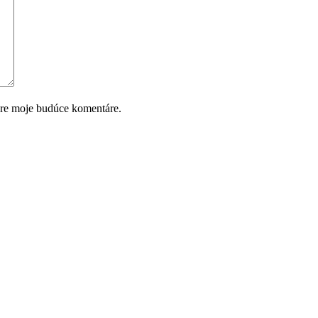
pre moje budúce komentáre.