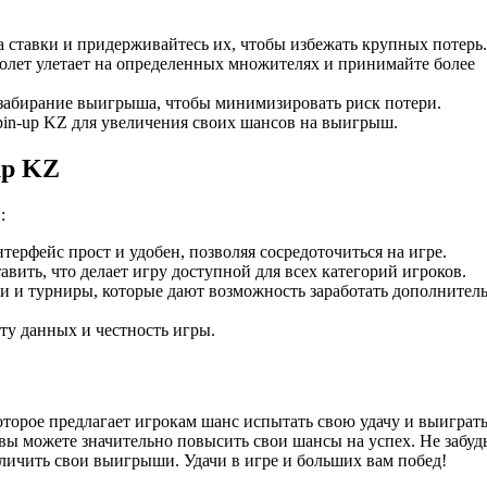
а ставки и придерживайтесь их, чтобы избежать крупных потерь.
олет улетает на определенных множителях и принимайте более
забирание выигрыша, чтобы минимизировать риск потери.
in-up KZ для увеличения своих шансов на выигрыш.
up KZ
:
ерфейс прост и удобен, позволяя сосредоточиться на игре.
авить, что делает игру доступной для всех категорий игроков.
и и турниры, которые дают возможность заработать дополнител
ту данных и честность игры.
торое предлагает игрокам шанс испытать свою удачу и выиграт
вы можете значительно повысить свои шансы на успех. Не забуд
еличить свои выигрыши. Удачи в игре и больших вам побед!