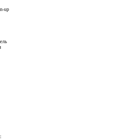
n-up
ель
и
: