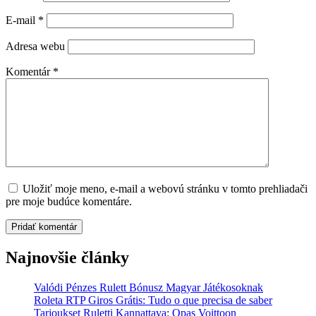
E-mail
*
Adresa webu
Komentár
*
Uložiť moje meno, e-mail a webovú stránku v tomto prehliadači
pre moje budúce komentáre.
Najnovšie články
Valódi Pénzes Rulett Bónusz Magyar Játékosoknak
Roleta RTP Giros Grátis: Tudo o que precisa de saber
Tarjoukset Ruletti Kannattava: Opas Voittoon