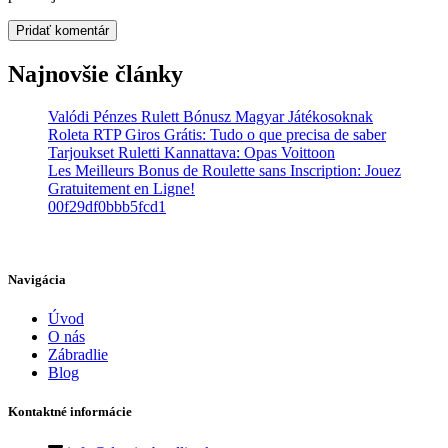
Najnovšie články
Valódi Pénzes Rulett Bónusz Magyar Játékosoknak
Roleta RTP Giros Grátis: Tudo o que precisa de saber
Tarjoukset Ruletti Kannattava: Opas Voittoon
Les Meilleurs Bonus de Roulette sans Inscription: Jouez
Gratuitement en Ligne!
00f29df0bbb5fcd1
Navigácia
Úvod
O nás
Zábradlie
Blog
Kontaktné informácie