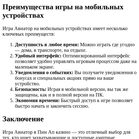
Преимущества игры на мобильных
устройствах
Игра Авиатор на мобильных устройствах имеет несколько
ключевых преимуществ:
Доступность в любое время:
Можно играть где угодно
— дома, в транспорте, на отдыхе.
Удобный интерфейс:
Оптимизированный интерфейс
позволяет удобно управлять игровым процессом даже на
маленьком экране.
Уведомления о событиях:
Вы получаете уведомления о
бонусах и специальных акциях прямо на ваше
устройство.
Безопасность:
Играя в мобильной версии, вы так же
защищены, как и в полной версии на ПК.
Экономия времени:
Быстрый доступ к игре позволяет
быстро начать и закончить сессию.
Заключение
Игра Авиатор в Пин Ап казино — это отличный выбор для
тех, кто ищет захватывающие и доступные азартные