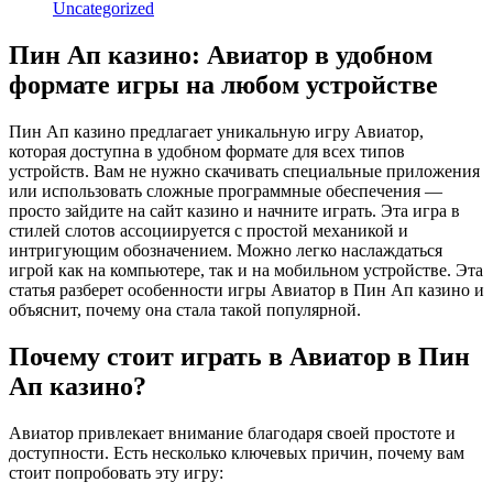
Uncategorized
Пин Ап казино: Авиатор в удобном
формате игры на любом устройстве
Пин Ап казино предлагает уникальную игру Авиатор,
которая доступна в удобном формате для всех типов
устройств. Вам не нужно скачивать специальные приложения
или использовать сложные программные обеспечения —
просто зайдите на сайт казино и начните играть. Эта игра в
стилей слотов ассоциируется с простой механикой и
интригующим обозначением. Можно легко наслаждаться
игрой как на компьютере, так и на мобильном устройстве. Эта
статья разберет особенности игры Авиатор в Пин Ап казино и
объяснит, почему она стала такой популярной.
Почему стоит играть в Авиатор в Пин
Ап казино?
Авиатор привлекает внимание благодаря своей простоте и
доступности. Есть несколько ключевых причин, почему вам
стоит попробовать эту игру: