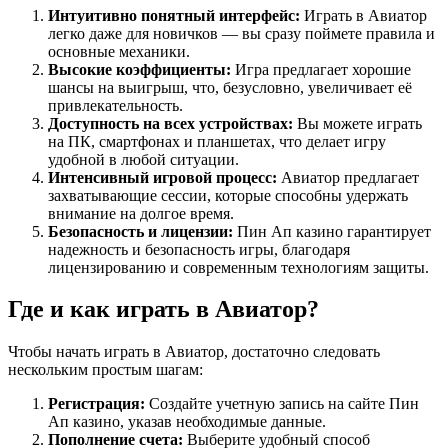
Интуитивно понятный интерфейс:
Играть в Авиатор
легко даже для новичков — вы сразу поймете правила и
основные механики.
Высокие коэффициенты:
Игра предлагает хорошие
шансы на выигрыш, что, безусловно, увеличивает её
привлекательность.
Доступность на всех устройствах:
Вы можете играть
на ПК, смартфонах и планшетах, что делает игру
удобной в любой ситуации.
Интенсивный игровой процесс:
Авиатор предлагает
захватывающие сессии, которые способны удержать
внимание на долгое время.
Безопасность и лицензии:
Пин Ап казино гарантирует
надежность и безопасность игры, благодаря
лицензированию и современным технологиям защиты.
Где и как играть в Авиатор?
Чтобы начать играть в Авиатор, достаточно следовать
нескольким простым шагам:
Регистрация:
Создайте учетную запись на сайте Пин
Ап казино, указав необходимые данные.
Пополнение счета:
Выберите удобный способ