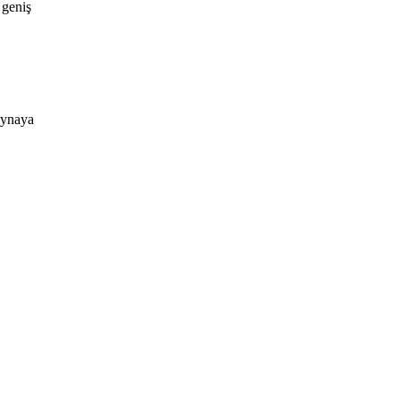
 geniş
 oynaya