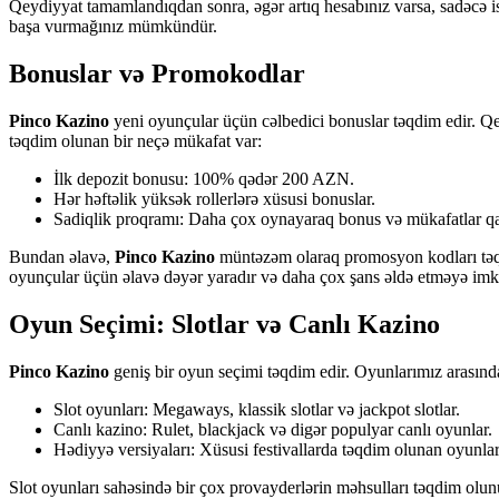
Qeydiyyat tamamlandıqdan sonra, əgər artıq hesabınız varsa, sadəcə isti
başa vurmağınız mümkündür.
Bonuslar və Promokodlar
Pinco Kazino
yeni oyunçular üçün cəlbedici bonuslar təqdim edir. Qe
təqdim olunan bir neçə mükafat var:
İlk depozit bonusu: 100% qədər 200 AZN.
Hər həftəlik yüksək rollerlərə xüsusi bonuslar.
Sadiqlik proqramı: Daha çox oynayaraq bonus və mükafatlar q
Bundan əlavə,
Pinco Kazino
müntəzəm olaraq promosyon kodları təq
oyunçular üçün əlavə dəyər yaradır və daha çox şans əldə etməyə imka
Oyun Seçimi: Slotlar və Canlı Kazino
Pinco Kazino
geniş bir oyun seçimi təqdim edir. Oyunlarımız arasında
Slot oyunları: Megaways, klassik slotlar və jackpot slotlar.
Canlı kazino: Rulet, blackjack və digər populyar canlı oyunlar.
Hədiyyə versiyaları: Xüsusi festivallarda təqdim olunan oyunlar
Slot oyunları sahəsində bir çox provayderlərin məhsulları təqdim olun