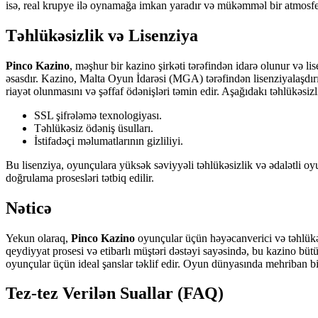
isə, real krupye ilə oynamağa imkan yaradır və mükəmməl bir atmosfer
Təhlükəsizlik və Lisenziya
Pinco Kazino
, məşhur bir kazino şirkəti tərəfindən idarə olunur və l
əsasdır. Kazino, Malta Oyun İdarəsi (MGA) tərəfindən lisenziyalaşdır
riayət olunmasını və şəffaf ödənişləri təmin edir. Aşağıdakı təhlükəsiz
SSL şifrələmə texnologiyası.
Təhlükəsiz ödəniş üsulları.
İstifadəçi məlumatlarının gizliliyi.
Bu lisenziya, oyunçulara yüksək səviyyəli təhlükəsizlik və ədalətli oy
doğrulama prosesləri tətbiq edilir.
Nəticə
Yekun olaraq,
Pinco Kazino
oyunçular üçün həyəcanverici və təhlükəs
qeydiyyat prosesi və etibarlı müştəri dəstəyi sayəsində, bu kazino b
oyunçular üçün ideal şanslar təklif edir. Oyun dünyasında mehriban bi
Tez-tez Verilən Suallar (FAQ)