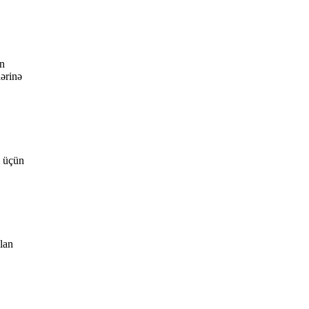
an
lərinə
i üçün
lan