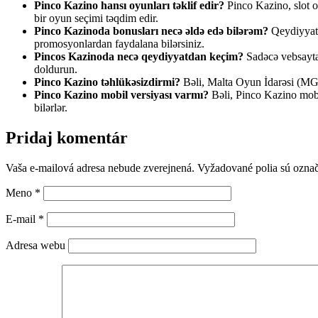
Pinco Kazino hansı oyunları təklif edir?
Pinco Kazino, slot o
bir oyun seçimi təqdim edir.
Pinco Kazinoda bonusları necə əldə edə bilərəm?
Qeydiyyatd
promosyonlardan faydalana bilərsiniz.
Pincos Kazinoda necə qeydiyyatdan keçim?
Sadəcə vebsayta 
doldurun.
Pinco Kazino təhlükəsizdirmi?
Bəli, Malta Oyun İdarəsi (MGA)
Pinco Kazino mobil versiyası varmı?
Bəli, Pinco Kazino mobil
bilərlər.
Pridaj komentár
Vaša e-mailová adresa nebude zverejnená.
Vyžadované polia sú ozna
Meno
*
E-mail
*
Adresa webu