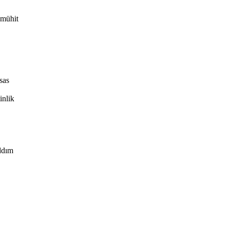
 mühit
əsas
inlik
ddım