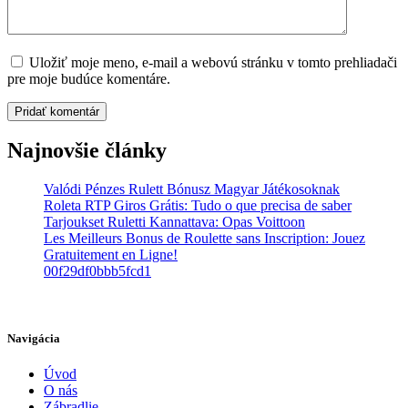
Uložiť moje meno, e-mail a webovú stránku v tomto prehliadači
pre moje budúce komentáre.
Najnovšie články
Valódi Pénzes Rulett Bónusz Magyar Játékosoknak
Roleta RTP Giros Grátis: Tudo o que precisa de saber
Tarjoukset Ruletti Kannattava: Opas Voittoon
Les Meilleurs Bonus de Roulette sans Inscription: Jouez
Gratuitement en Ligne!
00f29df0bbb5fcd1
Navigácia
Úvod
O nás
Zábradlie