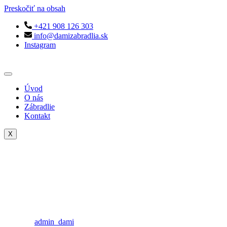
Preskočiť na obsah
+421 908 126 303
info@damizabradlia.sk
Instagram
Úvod
O nás
Zábradlie
Kontakt
X
Roulette Willkommensbonus
Gratis: Alles, was Sie wissen
müssen
by
admin_dami