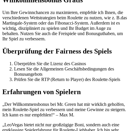
Willkommensbonus Gratis
Um Ihre Gewinnchancen zu maximieren, empfehle ich Ihnen, die
verschiedenen Wettstrategien beim Roulette zu nutzen, wie z. B.das
Martingale-System oder das Fibonacci-System. Außerdem ist es
wichtig, diszipliniert zu spielen und Ihr Budget im Auge zu
behalten. Nutzen Sie auch die Freispiele und Bonusguthaben, um
Ihr Spiel zu verbessern.
Überprüfung der Fairness des Spiels
Überprüfen Sie die Lizenz des Casinos
Lesen Sie die Allgemeinen Geschäftsbedingungen des
Bonusangebots
Prüfen Sie die RTP (Return to Player) des Roulette-Spiels
Erfahrungen von Spielern
„Der Willkommensbonus bei Mr. Green hat mir wirklich geholfen,
mein Roulette-Spiel zu verbessern und meine Gewinne zu steigern.
Ich kann es nur empfehlen!“ – Max M.
„LeoVegas bietet nicht nur großzügige Boni, sondern auch eine
erstklassige Spielerfahrung für Roulette-Liebhaber. Ich bin sehr