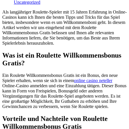
Uncategorized
Als langjähriger Roulette-Spieler mit 15 Jahren Erfahrung in Online-
Casinos kann ich Ihnen die besten Tipps und Tricks für das Spiel
bieten, insbesondere wenn es um Willkommensboni geht. In diesem
Artikel werden wir uns eingehend mit dem Roulette
Willkommensbonus Gratis befassen und Ihnen alle relevanten
Informationen liefern, die Sie benötigen,
um das Beste aus Ihrem
Spielerlebnis herauszuholen.
Was ist ein Roulette Willkommensbonus
Gratis?
Ein Roulette Willkommensbonus Gratis ist ein Bonus, den neue
Spieler erhalten, wenn sie sich in einem
online casino neteller
Online-Casino anmelden und eine Einzahlung tätigen. Dieser Bonus
kann in Form von Freispielen, Bonusgeld oder anderen
Vergünstigungen für das Roulette-Spiel angeboten werden. Es ist
eine großartige Möglichkeit, Ihr Guthaben zu erhöhen und Ihre
Gewinnchancen zu verbessern, wenn Sie Roulette spielen.
Vorteile und Nachteile von Roulette
Willkommensbonus Gratis