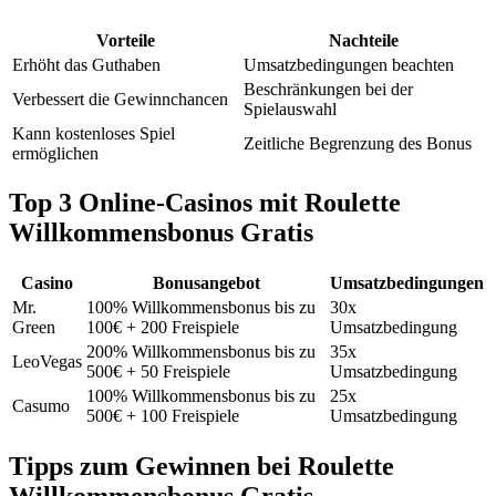
Vorteile
Nachteile
Erhöht das Guthaben
Umsatzbedingungen beachten
Beschränkungen bei der
Verbessert die Gewinnchancen
Spielauswahl
Kann kostenloses Spiel
Zeitliche Begrenzung des Bonus
ermöglichen
Top 3 Online-Casinos mit Roulette
Willkommensbonus Gratis
Casino
Bonusangebot
Umsatzbedingungen
Mr.
100% Willkommensbonus bis zu
30x
Green
100€ + 200 Freispiele
Umsatzbedingung
200% Willkommensbonus bis zu
35x
LeoVegas
500€ + 50 Freispiele
Umsatzbedingung
100% Willkommensbonus bis zu
25x
Casumo
500€ + 100 Freispiele
Umsatzbedingung
Tipps zum Gewinnen bei Roulette