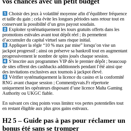
vos chances avec un petit budget
Choisir des jeux à volatilité moyenne afin d’équilibrer fréquence
et taille du gain ; cela évite les longues périodes sans retour tout en
conservant la possibilité d’un gros payout soudain.
Exploiter systématiquement les tours gratuits offerts dans les
promotions estivales avant tout dépôt réel ; ils permettent
d’accumuler du capital virtuel sans risque initial.
Appliquer la règle “10 % max par mise” lorsqu’on vise un
jackpot progressif ; ainsi on préserve sa bankroll tout en augmentant
progressivement le nombre de spins joués chaque session.
S’inscrire aux programmes VIP dès le premier dépôt ; beaucoup
de sites offrent des cashbacks additionnels pendant l’été ainsi que
des invitations exclusives aux tournois à jackpot élevé.
Vérifier systématiquement la licence du casino et la conformité
RNG avant chaque session ; Commentjyvais.Fr répertorie
uniquement les opérateurs disposant d’une licence Malta Gaming
Authority ou UKGC fiable.
En suivant ces cinq points vous limitez vos pertes potentielles tout
en restant éligible aux plus gros gains estivaux.
H2 5 – Guide pas à pas pour réclamer un
bonus été sans se tromper