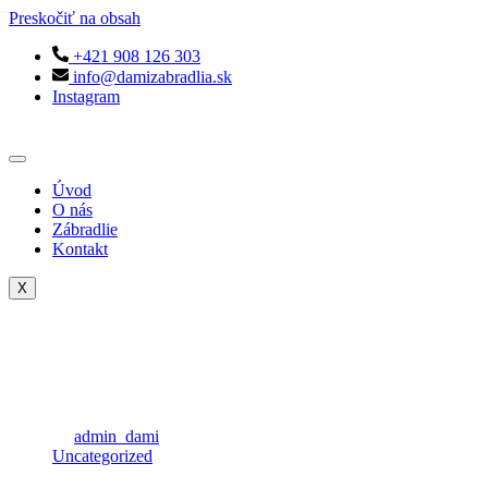
Preskočiť na obsah
+421 908 126 303
info@damizabradlia.sk
Instagram
Úvod
O nás
Zábradlie
Kontakt
X
Übersicht über Wettanbieter
ohne OASIS: FAQs und Tipps
by
admin_dami
Uncategorized