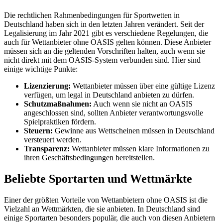
Die rechtlichen Rahmenbedingungen für Sportwetten in
Deutschland haben sich in den letzten Jahren verändert. Seit der
Legalisierung im Jahr 2021 gibt es verschiedene Regelungen, die
auch für Wettanbieter ohne OASIS gelten können. Diese Anbieter
müssen sich an die geltenden Vorschriften halten, auch wenn sie
nicht direkt mit dem OASIS-System verbunden sind. Hier sind
einige wichtige Punkte:
Lizenzierung:
Wettanbieter müssen über eine gültige Lizenz
verfügen, um legal in Deutschland anbieten zu dürfen.
Schutzmaßnahmen:
Auch wenn sie nicht an OASIS
angeschlossen sind, sollten Anbieter verantwortungsvolle
Spielpraktiken fördern.
Steuern:
Gewinne aus Wettscheinen müssen in Deutschland
versteuert werden.
Transparenz:
Wettanbieter müssen klare Informationen zu
ihren Geschäftsbedingungen bereitstellen.
Beliebte Sportarten und Wettmärkte
Einer der größten Vorteile von Wettanbietern ohne OASIS ist die
Vielzahl an Wettmärkten, die sie anbieten. In Deutschland sind
einige Sportarten besonders populär, die auch von diesen Anbietern